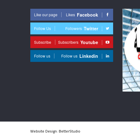
Facebook
Like our page
Likes
Twitter
Follow Us
Followers
Youtube
Subscribe
Subscribers
Linkedin
Follow us
Follow us
Website Design:
BetterStudio