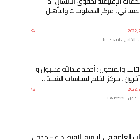
ماية الإقليمية لحقوق الانسان : د.
ميداني , مركز المعلومات والتأهيل
 بالكامل .. اضغط هنا
خليج 2013 الثابت والمتحول : أحمد عبدالله عسبول و
خرون , مركز الخليج لسياسات التنمية ,…
الكامل .. اضغط هنا
ت العامة في التنمية الاقتصادية – مدخل