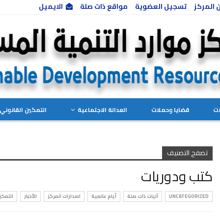
 المركز
تسجيل العضوية
مواقع ذات صلة
الايميل
ات
قضايا وحملات
العدالة الاجتماعية
التمكين القانوني 
تصفح التصنيف
كتب ودوريات
UNCATEGORIZED
آليات ذات صلة
أيام عالمية
اصدارات المركز
الأخبار
التمكي