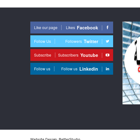
Facebook
Like our page
Likes
Twitter
Follow Us
Followers
Youtube
Subscribe
Subscribers
Linkedin
Follow us
Follow us
Website Design:
BetterStudio