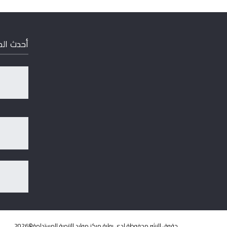
أحدث ال
حقوق النشر محفوظة لدى بوابة مركز موارد التنمية المستدامة©2026